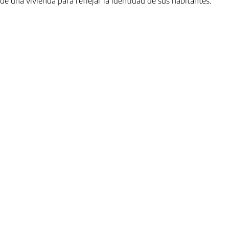
de una vivienda para reflejar la identidad de sus habitantes.