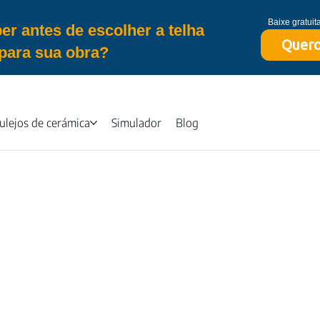
Baixe gratui
er antes de escolher a telha
Quero
para sua obra?
ulejos de cerámica
Simulador
Blog