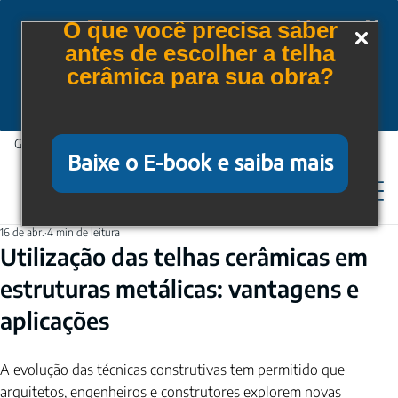
Tem cupom para você!
O que você precisa saber
antes de escolher a telha
Baixe gratuitamente nosso e-book e saiba mais
cerâmica para sua obra?
Quero receber o E-book
Garantia de proteção, conforto e qualidade.
Baixe o E-book e saiba mais
16 de abr.
4 min de leitura
Utilização das telhas cerâmicas em
estruturas metálicas: vantagens e
aplicações
A evolução das técnicas construtivas tem permitido que 
arquitetos, engenheiros e construtores explorem novas 