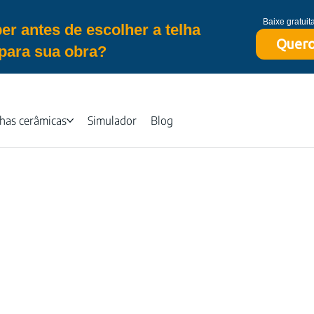
Baixe gratui
er antes de escolher a telha
Quero
para sua obra?
lhas cerâmicas
Simulador
Blog