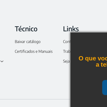
Técnico
Links
Baixar catálogo
Contato
Certificados e Manuais
Trabalhe conosco
O que voc
Seja um representante
a t