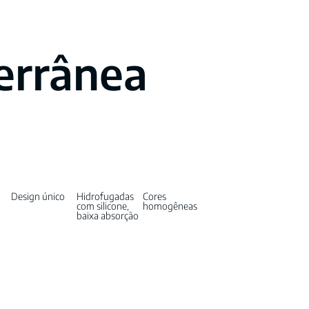
errânea
Design único
Hidrofugadas
Cores
com silicone,
homogêneas
baixa absorção