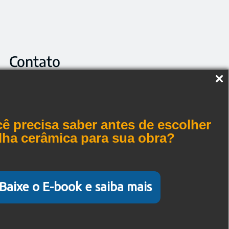
Contato
Telefone: +55 (19) 3573-7777
Telefone: 0800 770 0075
E-mail :
atendimento@toptelha.com.br
ê precisa saber antes de escolher
elha cerâmica para sua obra?
Rodovia Anhangüera, km 184,6 - Distrito
Industrial - Leme/SP, CEP 13.612-101 - Cx. Postal
75, Brasil
Baixe o E-book e saiba mais