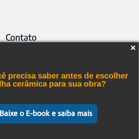
Contato
Telefone: +55 (19) 3573-7777
Telefone: 0800 770 0075
E-mail :
atendimento@toptelha.com.br
ê precisa saber antes de escolher
elha cerâmica para sua obra?
Rodovia Anhangüera, km 184,6 - Distrito
Industrial - Leme/SP, CEP 13.612-101 - Cx. Postal
75, Brasil
Baixe o E-book e saiba mais