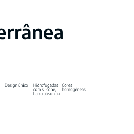
errânea
Design único
Hidrofugadas
Cores
com silicone,
homogêneas
baixa absorção