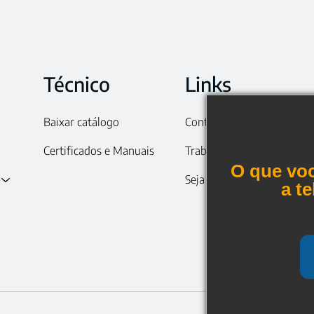
Técnico
Links
Baixar catálogo
Contato
Certificados e Manuais
Trabalhe conosco
O que voc
Seja um representante
a t