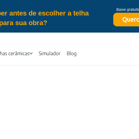
Baixe gratui
er antes de escolher a telha
Quero
para sua obra?
lhas cerâmicas
Simulador
Blog